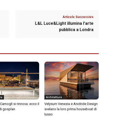
Articolo Successivo
L&L Luce&Light illumina l’arte
pubblica a Londra
ra
Architettura
i Camogli si rinnova: ecco il
Velysum Venezia e Anidride Design
di gosplan
svelano la loro prima houseboat di
lusso