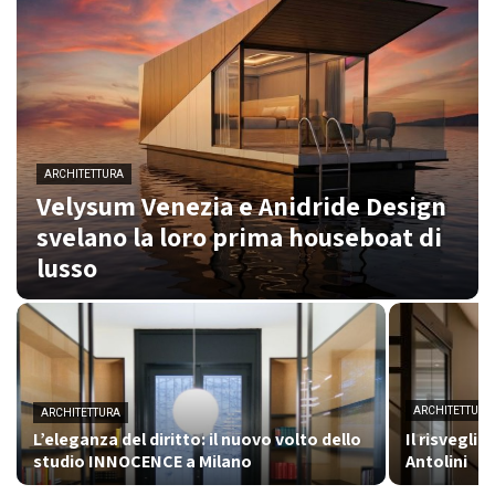
ARCHITETTURA
Velysum Venezia e Anidride Design
svelano la loro prima houseboat di
lusso
ARCHITETTURA
ARCHITETTURA
L’eleganza del diritto: il nuovo volto dello
Il risvegli
studio INNOCENCE a Milano
Antolini