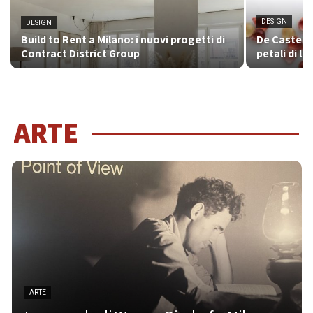
DESIGN
DESIGN
Build to Rent a Milano: i nuovi progetti di
De Castelli
Contract District Group
petali di l
ARTE
ARTE