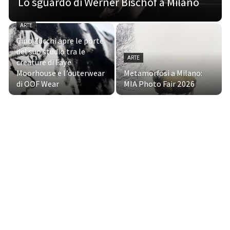
Lo sguardo di Werner Bischof a Milano
ARTE
Cino Zucchi apre le porte
del suo studio tra le
ARTE
creature di Faye
Moorhouse e l’outerwear
Metamorfosi a Milano:
di OOF Wear
MIA Photo Fair 2026