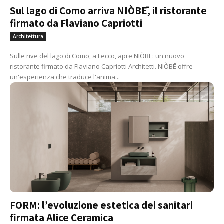
Sul lago di Como arriva NIÒBĒ, il ristorante
firmato da Flaviano Capriotti
Architettura
Sulle rive del lago di Como, a Lecco, apre NIÒBĒ: un nuovo
ristorante firmato da Flaviano Capriotti Architetti. NIÒBĒ offre
un'esperienza che traduce l'anima...
FORM: l’evoluzione estetica dei sanitari
firmata Alice Ceramica