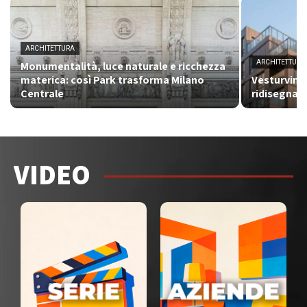
ARCHITETTURA
ARCHITETTURA
Monumentalità, luce naturale e ricchezza
materica: così Park trasforma Milano
Vesturvin: 
Centrale
ridisegna i
VIDEO