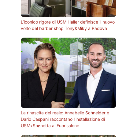
L’iconico rigore di USM Haller definisce il nuovo
volto del barber shop Tony&Miky a Padova
La rinascita del reale: Annabelle Schneider e
Dario Caspani raccontano l’installazione di
USMxSnøhetta al Fuorisalone