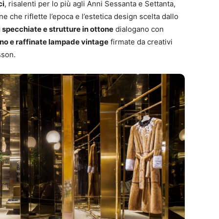
ci
, risalenti per lo più agli Anni Sessanta e Settanta,
e che riflette l’epoca e l’estetica design scelta dallo
 specchiate e strutture in ottone
dialogano con
mano e raffinate lampade vintage
firmate da creativi
sson.