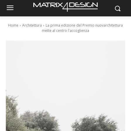
Home
Architettura
La prima edizione del Premio nuovarchitettura
mette al centro l'accoglienza