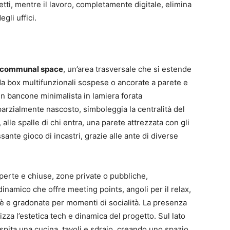
tti, mentre il lavoro, completamente digitale, elimina
egli uffici.
communal space
, un’area trasversale che si estende
 da box multifunzionali sospese o ancorate a parete e
: un bancone minimalista in lamiera forata
 parzialmente nascosto, simboleggia la centralità del
alle spalle di chi entra, una parete attrezzata con gli
ante gioco di incastri, grazie alle ante di diverse
perte e chiuse, zone private o pubbliche,
inamico che offre meeting points, angoli per il relax,
è e gradonate per momenti di socialità. La presenza
atizza l’estetica tech e dinamica del progetto. Sul lato
spita una cucina, tavoli e sdraio, creando uno spazio