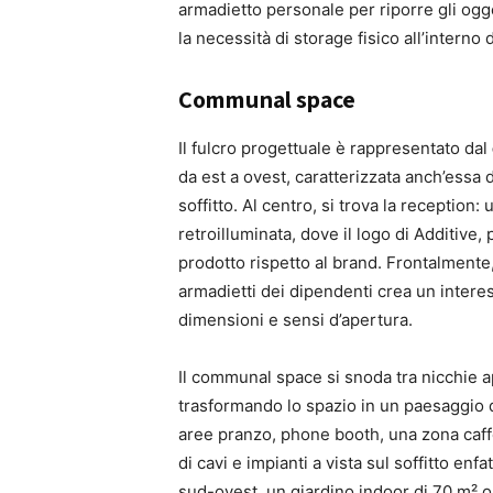
armadietto personale per riporre gli ogge
la necessità di storage fisico all’interno d
Communal space
Il fulcro progettuale è rappresentato dal
da est a ovest, caratterizzata anch’essa
soffitto. Al centro, si trova la reception
retroilluminata, dove il logo di Additive,
prodotto rispetto al brand. Frontalmente, 
armadietti dei dipendenti crea un interess
dimensioni e sensi d’apertura.
Il communal space si snoda tra nicchie a
trasformando lo spazio in un paesaggio d
aree pranzo, phone booth, una zona caff
di cavi e impianti a vista sul soffitto enf
sud-ovest, un giardino indoor di 70 m² o