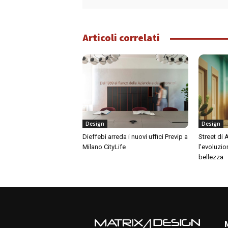
Articoli correlati
Design
Design
Dieffebi arreda i nuovi uffici Previp a
Street di
Milano CityLife
l’evoluzio
bellezza