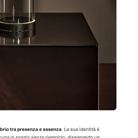
ibrio tra presenza e assenza
. La sua identità è
ccupa lo spazio senza riempirlo, disegnando un