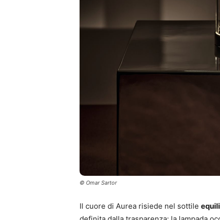
© Omar Sartor
Il cuore di Aurea risiede nel sottile
equil
definita dalla trasparenza: la lampada o