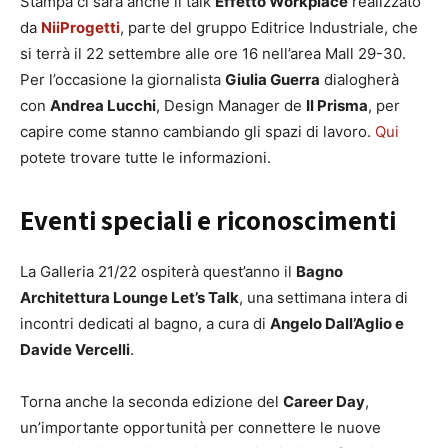
Stampa ci sarà anche il talk
Effetto Workplace
realizzato
da
NiiProgetti
, parte del gruppo Editrice Industriale, che
si terrà il 22 settembre alle ore 16 nell’area Mall 29-30.
Per l’occasione la giornalista
Giulia Guerra
dialogherà
con
Andrea Lucchi
, Design Manager de
Il Prisma
, per
capire come stanno cambiando gli spazi di lavoro.
Qui
potete trovare tutte le informazioni.
Eventi speciali e riconoscimenti
La Galleria 21/22 ospiterà quest’anno il
Bagno
Architettura Lounge Let’s Talk
, una settimana intera di
incontri dedicati al bagno, a cura di
Angelo Dall’Aglio e
Davide Vercelli
.
Torna anche la seconda edizione del
Career Day
,
un’importante opportunità per connettere le nuove