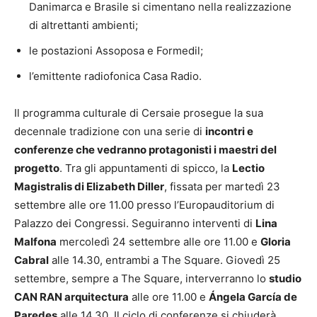
Danimarca e Brasile si cimentano nella realizzazione
di altrettanti ambienti;
le postazioni Assoposa e Formedil;
l’emittente radiofonica Casa Radio.
Il programma culturale di Cersaie prosegue la sua
decennale tradizione con una serie di
incontri e
conferenze che vedranno protagonisti i maestri del
progetto
. Tra gli appuntamenti di spicco, la
Lectio
Magistralis di Elizabeth Diller
, fissata per martedì 23
settembre alle ore 11.00 presso l’Europauditorium di
Palazzo dei Congressi. Seguiranno interventi di
Lina
Malfona
mercoledì 24 settembre alle ore 11.00 e
Gloria
Cabral
alle 14.30, entrambi a The Square. Giovedì 25
settembre, sempre a The Square, interverranno lo
studio
CAN RAN arquitectura
alle ore 11.00 e
Ángela García de
Paredes
alle 14.30. Il ciclo di conferenze si chiuderà