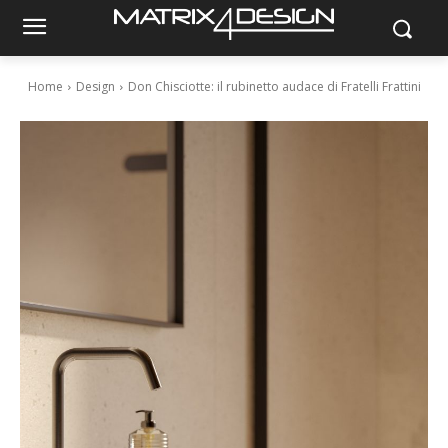
Home
Design
Don Chisciotte: il rubinetto audace di Fratelli Frattini