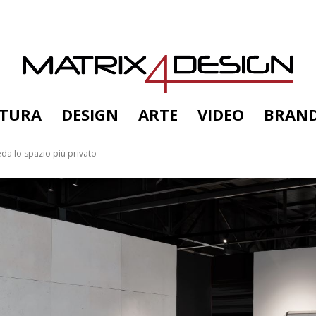
TTURA
DESIGN
ARTE
VIDEO
BRAN
reda lo spazio più privato