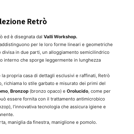
llezione Retrò
ecò ed è disegnata dal
Valli Workshop.
raddistinguono per le loro forme lineari e geometriche
 è divisa in due parti, un alloggiamento semicilindrico
uo interno che sporge leggermente in lunghezza
a propria casa di dettagli esclusivi e raffinati, Retrò
 richiama lo stile garbato e misurato dei primi del
omo
,
Bronzop
(bronzo opaco) e
Orolucido
, come per
 può essere fornita con il trattamento antimicrobico
zop), l’innovativa tecnologia che assicura igiene e
anente.
ta, maniglia da finestra, maniglione e pomolo.