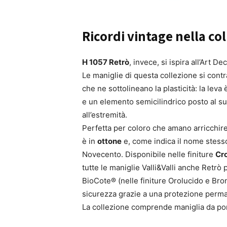
Ricordi vintage nella co
H 1057 Retrò
, invece, si ispira all’Art D
Le maniglie di questa collezione si cont
che ne sottolineano la plasticità: la leva
e un elemento semicilindrico posto al s
all’estremità.
Perfetta per coloro che amano arricchire l
è in
ottone
e, come indica il nome stesso,
Novecento. Disponibile nelle finiture
Cr
tutte le maniglie Valli&Valli anche Retrò
BioCote® (nelle finiture Orolucido e Bron
sicurezza grazie a una protezione perm
La collezione comprende maniglia da por