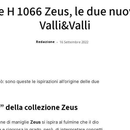
e H 1066 Zeus, le due nuo
Valli&Valli
-
Redazione
16 Settembre 2022
rò: sono queste le ispirazioni all’origine delle due
” della collezione Zeus
ione di maniglie
Zeus
si ispira al fulmine che il dio
e rigorosa in grado, però, di interpretare concetti