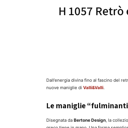
H 1057 Retrò 
Dall’energia divina fino al fascino del ret
nuove maniglie di
Valli&Valli
.
Le maniglie “fulminanti
Disegnata da
Bertone Design
, la collez
greco tiene in mano. Una forma semplice 