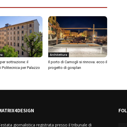
ra
Architettura
per sottrazione: il
Il porto di Camogli si rinnova: ecco il
i Politecnica per Palazzo
progetto di gosplan
MATRIX4DESIGN
FO
estata giornalistica registrata presso il tribunale di