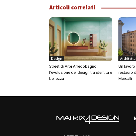
Articoli correlati
Design
Architettu
Street di Arbi Arredobagno:
Un lavoro 
l’evoluzione del design tra identità e
restauro d
bellezza
Mercalli
T