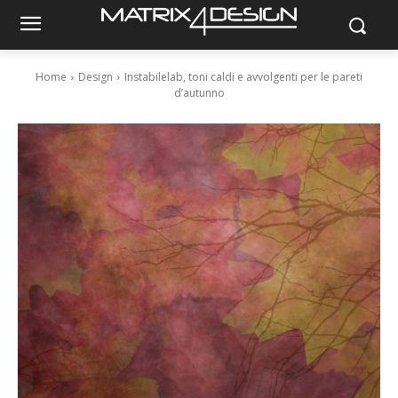
Home
Design
Instabilelab, toni caldi e avvolgenti per le pareti
d’autunno