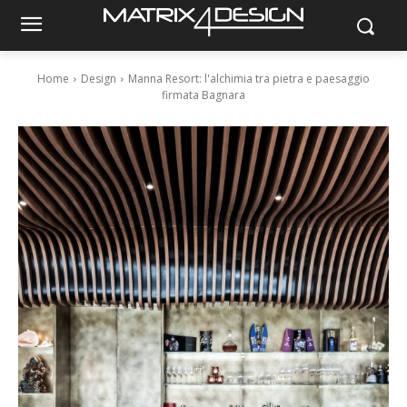
Home
Design
Manna Resort: l'alchimia tra pietra e paesaggio
firmata Bagnara