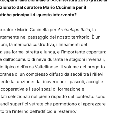
ezionato dal curatore Mario Cucinella per il
istiche principali di questo intervento?
l curatore Mario Cucinella per
Arcipelago Italia
, la
fettamente nel paesaggio del nostro territorio. È un
ioni, la memoria costruttiva, i lineamenti del
a sua forma, stretta e lunga, e l’importante copertura
e dall’accumulo di neve durante le stagioni invernali,
cio tipico dell’area Valtellinese. Il volume del progetto
anea di un complesso diffuso da secoli tra i rilievi
nte la funzione: da ricovero per i pascoli, accoglie
la cooperativa e i suoi spazi di formazione e
ati selezionati nel pieno rispetto del contesto: sono
grandi superfici vetrate che permettono di apprezzare
o tra l’interno dell’edificio e l’esterno.”