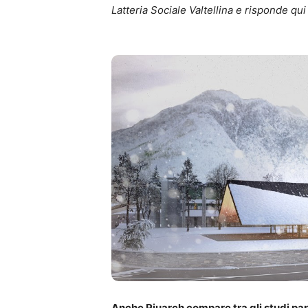
Latteria Sociale Valtellina e risponde qu
Anche Piuarch compare tra gli studi part