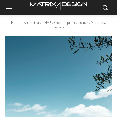
Home
Architettura
HV Pavilion, un proscenio nella Maremma
toscana