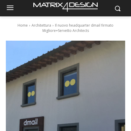
Home
Architettura
Il nuovo headquarter dmail firmato
Migliore+Servetto Architects