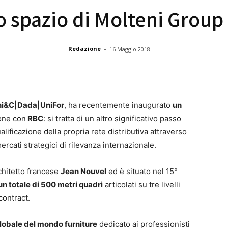
o spazio di Molteni Group 
-
Redazione
16 Maggio 2018
ni&C|Dada|UniFor
, ha recentemente inaugurato
un
ione con
RBC
: si tratta di un altro significativo passo
ualificazione della propria rete distributiva attraverso
cati strategici di rilevanza internazionale.
rchitetto francese
Jean Nouvel
ed è situato nel 15°
un totale di 500 metri quadri
articolati su tre livelli
contract.
globale del mondo furniture
dedicato ai professionisti