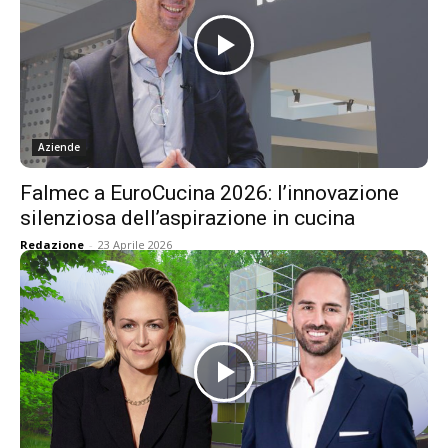
Aziende
Falmec a EuroCucina 2026: l’innovazione
silenziosa dell’aspirazione in cucina
Redazione
-
23 Aprile 2026