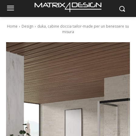
Home
Design
duka, cabine doccia tailor-made per un benessere su
misura