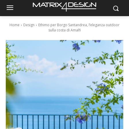
Home
Design
Ethimo per Borgo Santandrea, l’eleganza outdoor
sulla costa di Amalfi