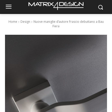
Home
Design
Nuove maniglie d’autore Frascio debuttano a Bau
Fiera