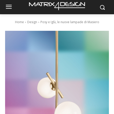
Home
Design
Posy e Iglù, le nuove lampade di Masiero