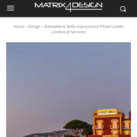
Home
Design
Rubinetterie Stella impreziosice l’Hotel Lorelei
Londres di Sorrento