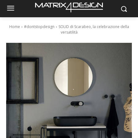
Home
#dontstopdesign
SOLID di Scarabeo, la celebrazione della
versatilità