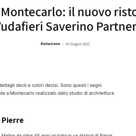
 Montecarlo: il nuovo rist
udafieri Saverino Partne
-
Redazione
16 Giugno 2022
dettagli decò e colori decisi. Sono questi i segni
ante a Montecarlo realizzato dallo studio di architettura
 Pierre
Maitre da oltre 45 anni iniziata in un bistrot di Parigi