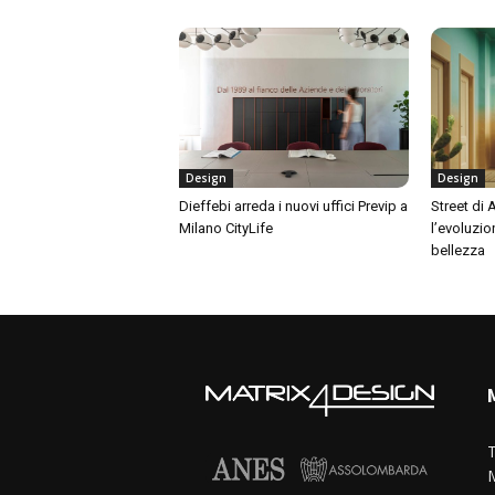
Design
Design
Dieffebi arreda i nuovi uffici Previp a
Street di
Milano CityLife
l’evoluzio
bellezza
T
M