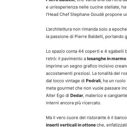
e un’esperienza nelle cucine stellate, h
l’Head Chef Stephane Goudé propone una 
L’architettura non rimanda solo a epoche 
la passione di Pierre Baldelli, portando g
Lo spazio conta 44 coperti e 4 sgabelli b
retrò: il pavimento a
losanghe in marmo
imprime un segno grafico incisivo creando 
accostamenti preziosi. La tonalità del ro
dal tocco vintage di
Pedrali
, ha un ruolo
meta gourmet che non vuole passare inoss
Alter Ego di
Dedar
, materico e cangiante,
interni ancora più ricercato.
Ma il vero cuore del ristorante è il banco
inserti
verticali in ottone
che, enfatizzat