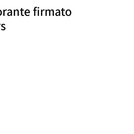
orante firmato
rs