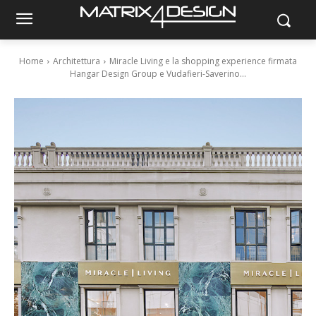
Home
Architettura
Miracle Living e la shopping experience firmata
Hangar Design Group e Vudafieri-Saverino...