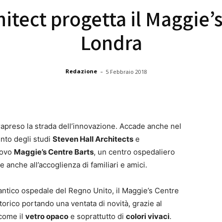
itect progetta il Maggie’
Londra
-
Redazione
5 Febbraio 2018
intrapreso la strada dell’innovazione. Accade anche nel
unto degli studi
Steven Hall Architects
e
uovo
Maggie’s Centre Barts
, un centro ospedaliero
 e anche all’accoglienza di familiari e amici.
 antico ospedale del Regno Unito, il Maggie’s Centre
storico portando una ventata di novità, grazie al
 come il
vetro opaco
e soprattutto di
colori vivaci
.