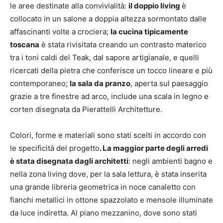
le aree destinate alla convivialità:
il doppio living
è
collocato in un salone a doppia altezza sormontato dalle
affascinanti volte a crociera;
la cucina tipicamente
toscana
è stata rivisitata creando un contrasto materico
tra i toni caldi del Teak, dal sapore artigianale, e quelli
ricercati della pietra che conferisce un tocco lineare e più
contemporaneo;
la sala da pranzo
, aperta sul paesaggio
grazie a tre finestre ad arco, include una scala in legno e
corten disegnata da Pierattelli Architetture.
Colori, forme e materiali sono stati scelti in accordo con
le specificità del progetto
. La maggior parte degli arredi
è stata disegnata dagli architetti
: negli ambienti bagno e
nella zona living dove, per la sala lettura, è stata inserita
una grande libreria geometrica in noce canaletto con
fianchi metallici in ottone spazzolato e mensole illuminate
da luce indiretta. Al piano mezzanino, dove sono stati