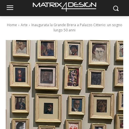
Home
Arte
Inaugurata la Grande Brera a Palazzo Citterio: un sogno
lungo 50 anni