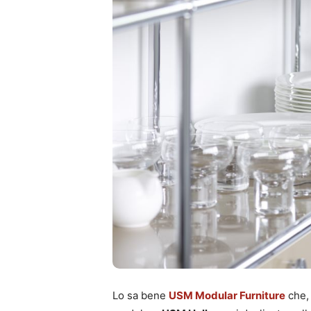
Lo sa bene
USM Modular Furniture
che, 