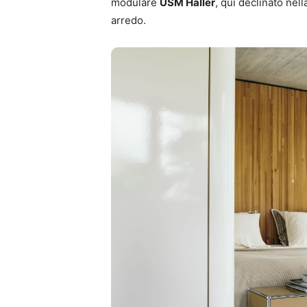
modulare
USM Haller
, qui declinato nell
arredo.