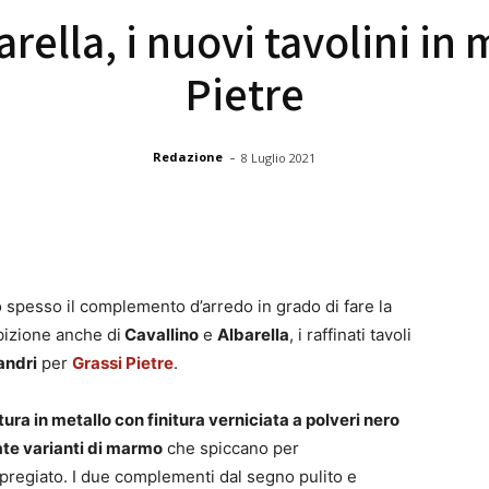
arella, i nuovi tavolini in
Pietre
-
Redazione
8 Luglio 2021
ono spesso il complemento d’arredo in grado di fare la
bizione anche di
Cavallino
e
Albarella
, i raffinati tavoli
andri
per
Grassi Pietre
.
tura in metallo con finitura verniciata a polveri nero
ate varianti di marmo
che spiccano per
 pregiato. I due complementi dal segno pulito e