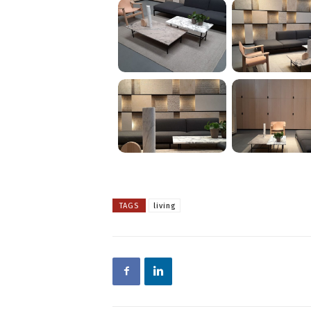
TAGS
living