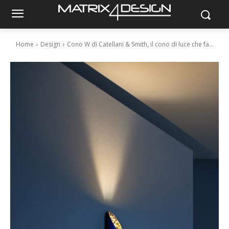
Home
Design
Cono W di Catellani & Smith, il cono di luce che fa...