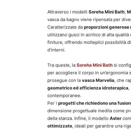
Attraverso i modelli
Soreha Mini Bath
,
M
vasca da bagno viene ripensata per div
Caratterizzate da
proporzioni generose
utilizzano gusci in acrilico di alta qual
finiture, offrendo molteplici possibilità d
d’interni.
Tra queste, la
Soreha Mini Bath
si confi
per accogliere il corpo in un’ergonomia s
prosegue con la
vasca Marvelia
, che ra
geometrico ed efficienza idroterapica
,
contemporanee.
Per i
progetti che richiedono una fusione
dimensione progettuale inedita come pro
della stanza. Infine, il modello
Aster
comp
ottimizzate
, ideali per garantire una ri