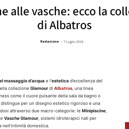
ne alle vasche: ecco la co
di Albatros
-
Redazione
7 Luglio 2026
el massaggio d’acqua
e l’
estetica
d’eccellenza del
nella collezione
Glamour
di
Albatros
, una linea
lness come il cuore pulsante della sala da bagno o
 distingue per un disegno estetico rigoroso e una
ndosi attraverso due macro-categorie: le
Minipiscine
,
 le
Vasche Glamour
, sistemi idroterapici nati per
a nell’intimità domestica.