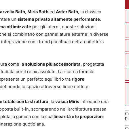
arvelia Bath
,
Miris Bath
ed
Aster Bath
, la classica
entare un
sistema privato altamente performante
.
 ma ottimizzate
per gli interni, queste soluzioni
ità che si combinano con pannellature esterne in diverse
i integrazione con i trend più attuali dell’architettura
gura come la
soluzione più accessoriata
, progettata
tudiata per il relax assoluto. La ricerca formale
ppresenta un perfetto equilibrio tra
rigore
 definendo lo spazio attraverso linee nette e
 totale con la struttura
, la
vasca Miris
introduce una
posta built-in, scomparendo nell’architettura stessa
leta la gamma con la sua
linearità e le proporzioni
generazione quotidiana.