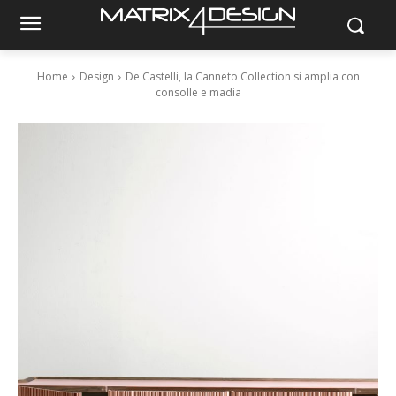
Home
Design
De Castelli, la Canneto Collection si amplia con
consolle e madia