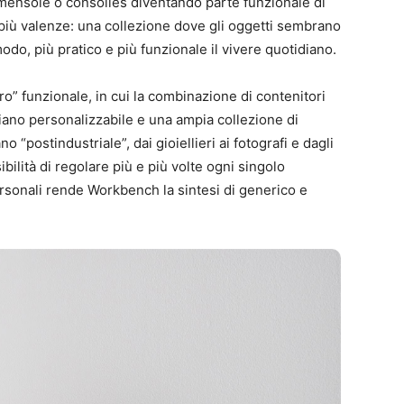
 mensole o consolles diventando parte funzionale di
più valenze: una collezione dove gli oggetti sembrano
do, più pratico e più funzionale il vivere quotidiano.
ro” funzionale, in cui la combinazione di contenitori
 piano personalizzabile e una ampia collezione di
o “postindustriale”, dai gioiellieri ai fotografi e dagli
ssibilità di regolare più e più volte ogni singolo
rsonali rende Workbench la sintesi di generico e