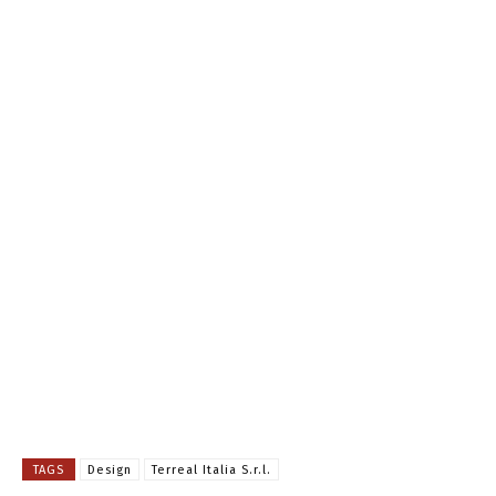
TAGS
Design
Terreal Italia S.r.l.