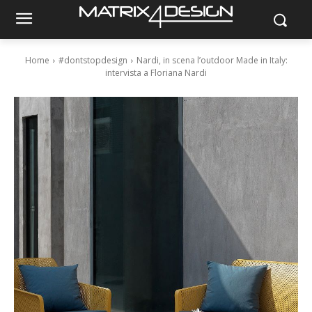
Home
#dontstopdesign
Nardi, in scena l’outdoor Made in Italy:
intervista a Floriana Nardi