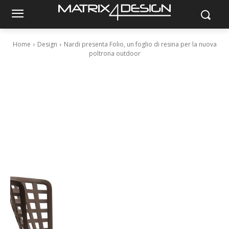
Home
Design
Nardi presenta Folio, un foglio di resina per la nuova
poltrona outdoor