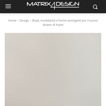
Home
Design
Shaal, modularità e forme avvolgenti per il nuovo
divano di Arper