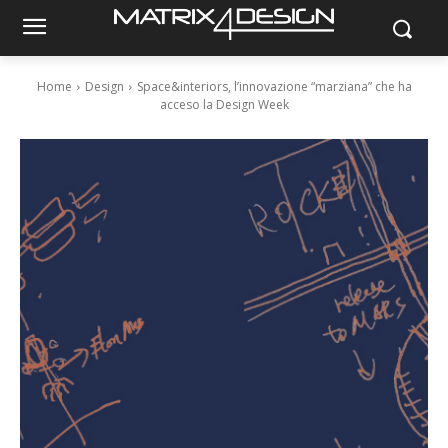
Home
Design
Space&interiors, l’innovazione “marziana” che ha
acceso la Design Week