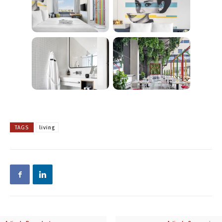
TAGS
living