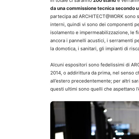
In totale ci saranno
200 stand
e verrann
da una commissione tecnica secondo un 
partecipa ad ARCHITECT@WORK sono strett
interni, quindi vi sono dei componenti per 
isolamento e impermeabilizzazione, le fin
ancora i pannelli acustici, i serramenti pe
la domotica, i sanitari, gli impianti di 
Alcuni espositori sono fedelissimi di AR
2014, o addirittura da prima, nel senso c
all’estero precedentemente; per altri sa
questi ultimi sono quelli che aspettano l’