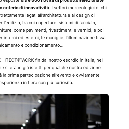
o esposte
oltre 600 novità di prodotto selezionate
criterio di innovatività
. I settori merceologici di chi
amente legati all’architettura e al design di
l’edilizia, tra cui coperture, sistemi di facciata,
iture, come pavimenti, rivestimenti e vernici, e poi
r interni ed esterni, le maniglie, l’illuminazione fissa,
riscaldamento e condizionamento…
CHITECT@WORK fin dal nostro esordio in Italia, nel
he si erano già iscritti per qualche nostra edizione
rà la prima partecipazione all’evento e ovviamente
esperienza in fiera con più curiosità.