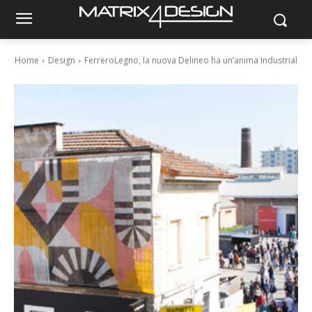
Home
Design
FerreroLegno, la nuova Delineo ha un’anima Industrial