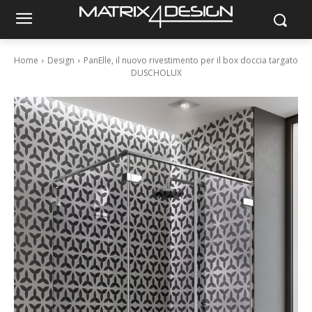
Home
Design
PanElle, il nuovo rivestimento per il box doccia targato
DUSCHOLUX