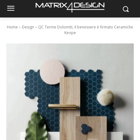
Home
Design
QC Terme Dolomiti, il benessere è firmato Ceramiche
Keope