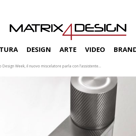
TTURA
DESIGN
ARTE
VIDEO
BRAN
 Design Week, il nuovo miscelatore parla con l’assistente...