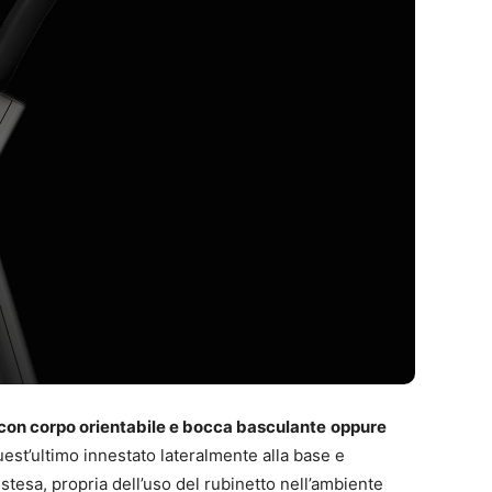
con corpo orientabile e bocca basculante
oppure
uest’ultimo innestato lateralmente alla base e
estesa, propria dell’uso del rubinetto nell’ambiente