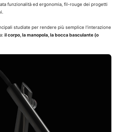
ata funzionalità ed ergonomia, fil-rouge dei progetti
i.
incipali studiate per rendere più semplice l’interazione
na:
il corpo, la manopola, la bocca basculante (o