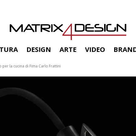
TTURA
DESIGN
ARTE
VIDEO
BRAN
 per la cucina di Fima Carlo Frattini