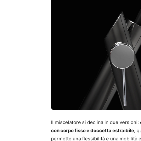
Il miscelatore si declina in due versioni:
con corpo fisso e doccetta estraibile
, q
permette una flessibilità e una mobilità 